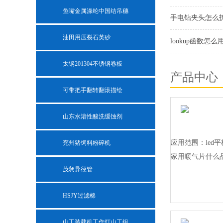
鱼嘴金属涤纶中国结吊穗
手电钻夹头怎么
油田用压裂石英砂
lookup函数怎么
太钢201304不锈钢卷板
产品中心
可带把手翻转翻滚描绘
山东水溶性酸洗缓蚀剂
应用范围：led平
兖州猪饲料粉碎机
家用暖气片什么
茂昶异径管
HSJY过滤棉
山工装载机工作灯山工组合大灯