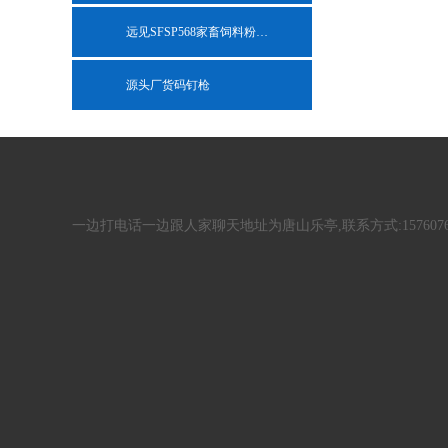
远见SFSP568家畜饲料粉碎机
源头厂货码钉枪
一边打电话一边跟人家聊天地址为唐山乐亭,联系方式:15760766