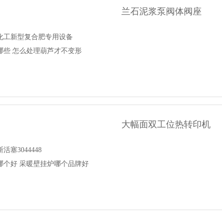
兰石泥浆泵阀体阀座
化工新型复合肥专用设备
哪些 怎么处理葫芦才不变形
大幅面双工位热转印机
塞3044448
哪个好 采暖壁挂炉哪个品牌好