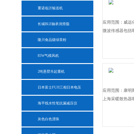
重诺临沂输送机
应用范围：威远
长城BLE轴承润滑脂
微波传感器包括
隆川食品级绿茶粉
85W气模风机
2吨悬臂吊起重机
日本富士FUJI三相日本电压
应用范围：康明斯活
上海采暖散热器
海平线水性笔抗漏减压仪
灰色白色漂珠