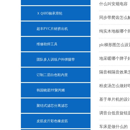
什么叫安规电容
ＸＱ695轴承滑轮
同步带爬齿怎么
超丰PVC片材挤出机
纯实木地板哪个
维修助焊工具
plc梯形图怎么
地采暖哪个牌子
团队多人训练户外绑腿带
隔音棉隔音效果
订制二层白色鞋内里
粉皮汤怎么做好
韩国晓星PP聚丙烯
基于单片机的设
聚结式滤芯分离滤芯
调音台低音旋钮
皮筋皮斤彩色橡皮筋
车床是做什么的