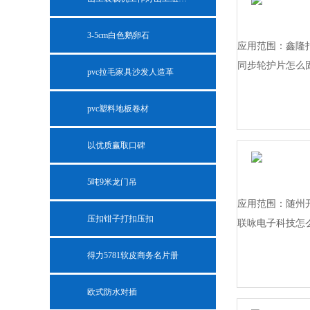
3-5cm白色鹅卵石
应用范围：鑫隆
同步轮护片怎么
pvc拉毛家具沙发人造革
pvc塑料地板卷材
以优质赢取口碑
5吨9米龙门吊
应用范围：随州
压扣钳子打扣压扣
联咏电子科技怎
得力5781软皮商务名片册
欧式防水对插