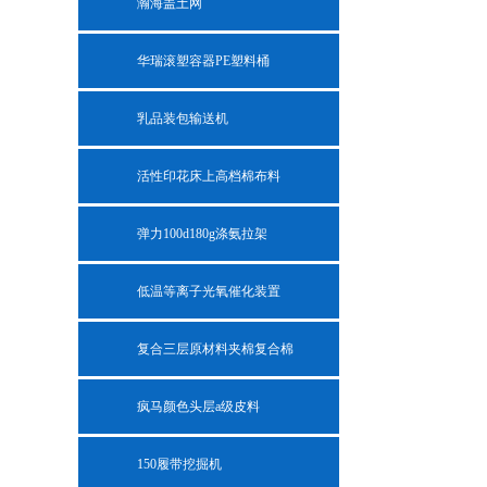
瀚海盖土网
华瑞滚塑容器PE塑料桶
乳品装包输送机
活性印花床上高档棉布料
弹力100d180g涤氨拉架
低温等离子光氧催化装置
复合三层原材料夹棉复合棉
疯马颜色头层a级皮料
150履带挖掘机